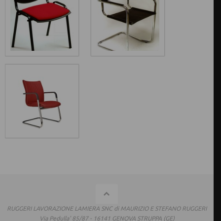
RUGGERI LAVORAZIONE LAMIERA SNC di MAURIZIO E STEFANO RUGGERI
Via Pedulla' 85/87 - 16141 GENOVA STRUPPA (GE)