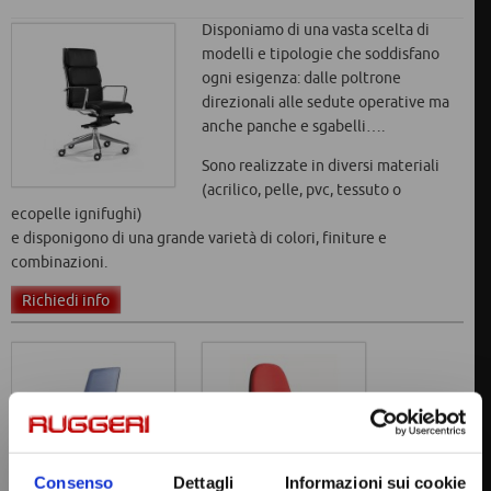
Disponiamo di una vasta scelta di
modelli e tipologie che soddisfano
ogni esigenza: dalle poltrone
direzionali alle sedute operative ma
anche panche e sgabelli….
Sono realizzate in diversi materiali
(acrilico, pelle, pvc, tessuto o
ecopelle ignifughi)
e disponigono di una grande varietà di colori, finiture e
combinazioni.
Richiedi info
Consenso
Dettagli
Informazioni sui cookie