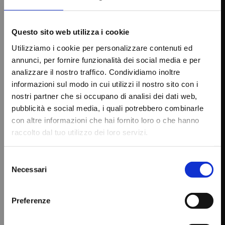
CHIUSURA PER FERIE:
CHIUDI
Questo sito web utilizza i cookie
Saremo chiusi per ferie dal 08/08/26 al
Utilizziamo i cookie per personalizzare contenuti ed
30/08/26.
annunci, per fornire funzionalità dei social media e per
Gli ordini ricevuti fino al 03/08/26 saranno
analizzare il nostro traffico. Condividiamo inoltre
evasi prima della chiusura, per i successivi,
informazioni sul modo in cui utilizzi il nostro sito con i
a settembre.
nostri partner che si occupano di analisi dei dati web,
pubblicità e social media, i quali potrebbero combinarle
VISITATE IL NOSTRO
con altre informazioni che hai fornito loro o che hanno
raccolto dal tuo utilizzo dei loro servizi.
STORE ONLINE
Selezione
DA OGGI POTRETE ACQUISTARE I
Necessari
del
consenso
NOSTRI ARMADI
Preferenze
ZINCOPLASTIFICATI DA ESTERNO
DIRETTAMENTE ONLINE SUL