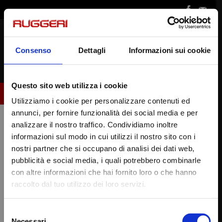
Vai
al
contenuto
Consenso
Dettagli
Informazioni sui cookie
CHIUSURA PER FERIE:
CHIUDI
Questo sito web utilizza i cookie
Saremo chiusi per ferie dal 08/08/26 al
Utilizziamo i cookie per personalizzare contenuti ed
30/08/26.
annunci, per fornire funzionalità dei social media e per
Gli ordini ricevuti fino al 03/08/26 saranno
Home
Spogliatoi
analizzare il nostro traffico. Condividiamo inoltre
evasi prima della chiusura, per i successivi,
informazioni sul modo in cui utilizzi il nostro sito con i
Spogliatoi
a settembre.
nostri partner che si occupano di analisi dei dati web,
pubblicità e social media, i quali potrebbero combinarle
VISITATE IL NOSTRO
Pagine
con altre informazioni che hai fornito loro o che hanno
raccolto dal tuo utilizzo dei loro servizi.
Tradizionale
STORE ONLINE
Sporco/Pulito
Selezione
Panche
Necessari